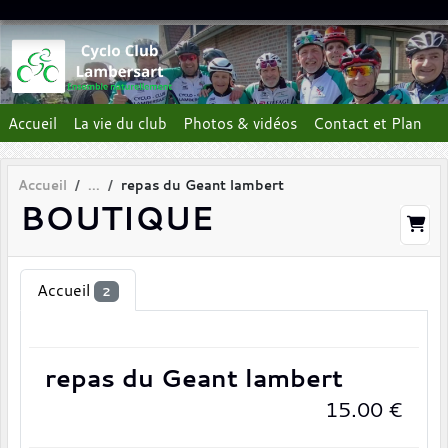
Panneau de gestion des cookies
Accueil
La vie du club
Photos & vidéos
Contact et Plan
Accueil
repas du Geant lambert
BOUTIQUE
Accueil
2
repas du Geant lambert
15.00
€