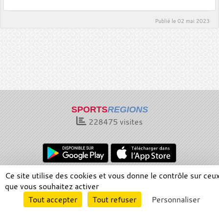
Publié le
02 mai 2023
SPORTS
REGIONS
228475
visites
Ce site utilise des cookies et vous donne le contrôle sur ceu
Charte cookies
Gestion des cookies
que vous souhaitez activer
Informations légales
Signaler un contenu inapproprié
Envie de participer ?
Tout accepter
Tout refuser
Personnaliser
Connexion