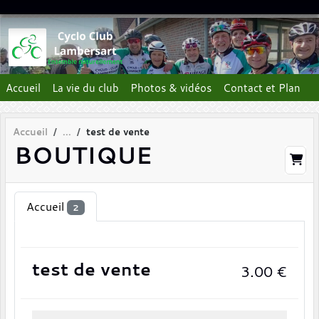
Panneau de gestion des cookies
Accueil
La vie du club
Photos & vidéos
Contact et Plan
Accueil
test de vente
BOUTIQUE
Accueil
2
test de vente
3.00
€