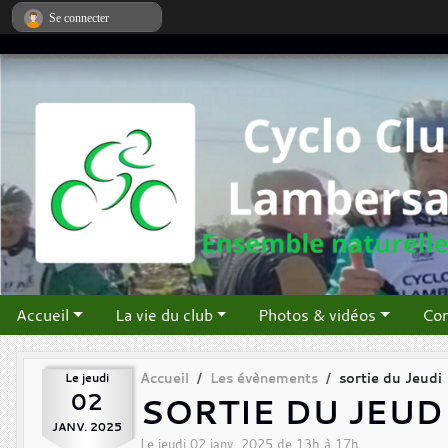
Panneau de gestion des cookies
Se connecter
Accueil
La vie du club
Photos & vidéos
Con
Le
jeudi
Accueil
Les évènements
sortie du Jeudi
02
SORTIE DU JEUD
JANV.
2025
Le
jeudi
02
janv.
2025
de 13h à 17h