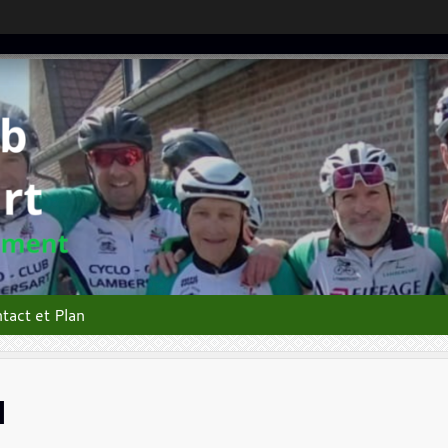
tact et Plan
I