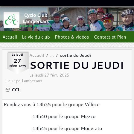
Panneau de gestion des cookies
Accueil
La vie du club
Photos & vidéos
Contact et Plan
Le
jeudi
Accueil
sortie du Jeudi
27
SORTIE DU JEUDI
FÉVR.
2025
Le
jeudi
27
févr.
2025
Lieu :
po
Lambersart
CCL
Rendez vous à 13h35 pour le groupe Véloce
13h40 pour le groupe Mezzo
13h45 pour le groupe Moderato