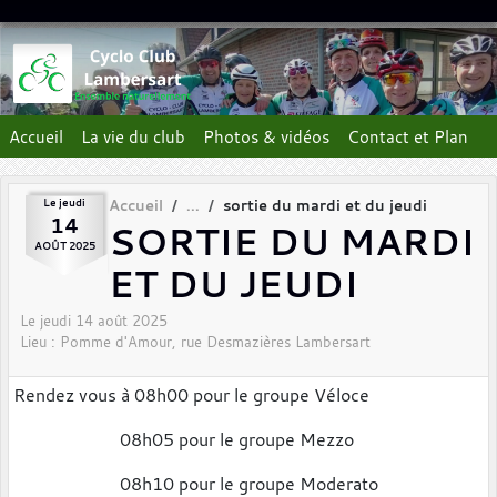
Panneau de gestion des cookies
Accueil
La vie du club
Photos & vidéos
Contact et Plan
Le
jeudi
Accueil
sortie du mardi et du jeudi
14
SORTIE DU MARDI
AOÛT
2025
ET DU JEUDI
Le
jeudi
14
août
2025
Lieu :
Pomme d'Amour, rue Desmazières
Lambersart
Rendez vous à 08h00 pour le groupe Véloce
08h05 pour le groupe Mezzo
08h10 pour le groupe Moderato