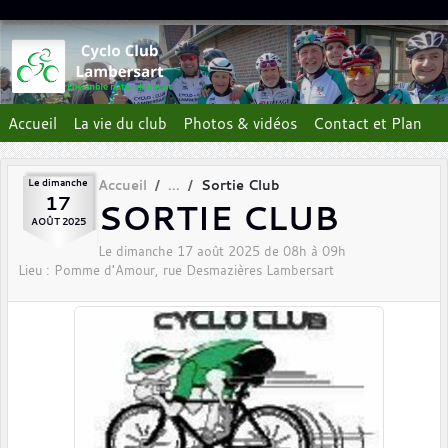
Panneau de gestion des cookies
Accueil
La vie du club
Photos & vidéos
Contact et Plan
Le
dimanche
Accueil
Sortie Club
17
SORTIE CLUB
AOÛT
2025
Le
dimanche
17
août
2025
de 08h à 09h
Lieu :
Pomme d'Amour, rue Desmazières
Lambersart