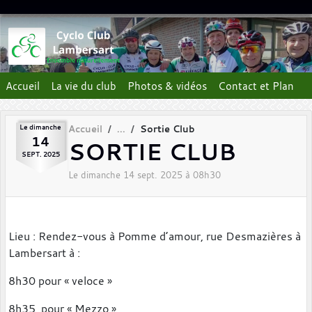
Panneau de gestion des cookies
Accueil
La vie du club
Photos & vidéos
Contact et Plan
Le
dimanche
Accueil
Sortie Club
14
SORTIE CLUB
SEPT.
2025
Le
dimanche
14
sept.
2025
à 08h30
Lieu : Rendez-vous à Pomme d’amour, rue Desmazières à
Lambersart à :
8h30 pour « veloce »
8h35 pour « Mezzo »