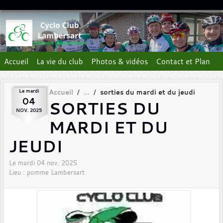
Panneau de gestion des cookies
Accueil
La vie du club
Photos & vidéos
Contact et Plan
Le
mardi
Accueil
sorties du mardi et du jeudi
04
SORTIES DU
NOV.
2025
MARDI ET DU
JEUDI
Le
mardi
04
nov.
2025
Lieu :
pomme
Lambersart