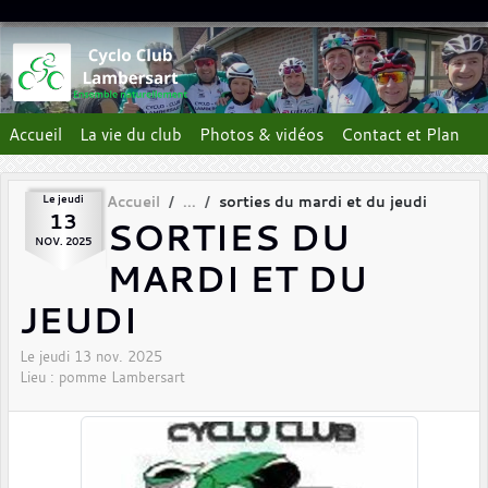
Panneau de gestion des cookies
Accueil
La vie du club
Photos & vidéos
Contact et Plan
Le
jeudi
Accueil
sorties du mardi et du jeudi
13
SORTIES DU
NOV.
2025
MARDI ET DU
JEUDI
Le
jeudi
13
nov.
2025
Lieu :
pomme
Lambersart