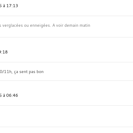
5 à 17:13
s verglacées ou enneigées. A voir demain matin
9:18
10/11h, ça sent pas bon
5 à 06:46