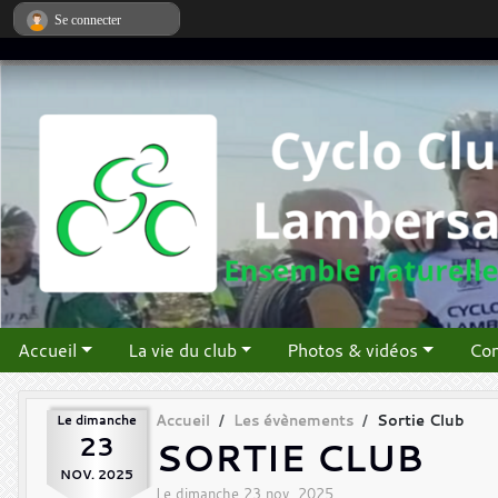
Panneau de gestion des cookies
Se connecter
Accueil
La vie du club
Photos & vidéos
Con
Le
dimanche
Accueil
Les évènements
Sortie Club
23
SORTIE CLUB
NOV.
2025
Le
dimanche
23
nov.
2025