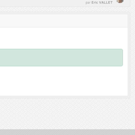
Eric VALLET
par