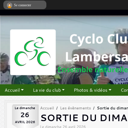
Panneau de gestion des cookies
Se connecter
Accueil
La vie du club
Photos & vidéos
Con
Le
dimanche
Accueil
Les évènements
Sortie du dima
26
SORTIE DU DIM
AVRIL
2026
Le
dimanche
26
avril
2026