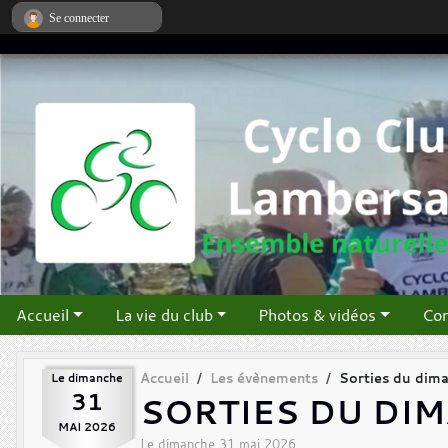
Panneau de gestion des cookies
Se connecter
Accueil
La vie du club
Photos & vidéos
Con
Le
dimanche
Accueil
Les évènements
Sorties du dim
31
SORTIES DU DI
MAI
2026
Le
dimanche
31
mai
2026