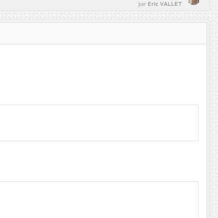
Eric VALLET
par