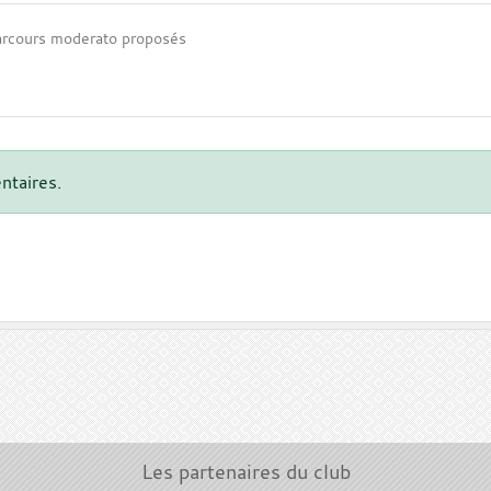
parcours moderato proposés
ntaires.
Les partenaires du club