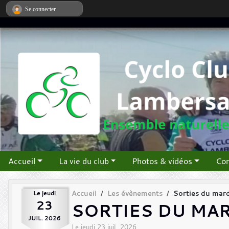
Panneau de gestion des cookies
Se connecter
Accueil
La vie du club
Photos & vidéos
Con
Le
jeudi
Accueil
Les évènements
Sorties du mard
23
SORTIES DU MAR
JUIL.
2026
Le
jeudi
23
juil.
2026