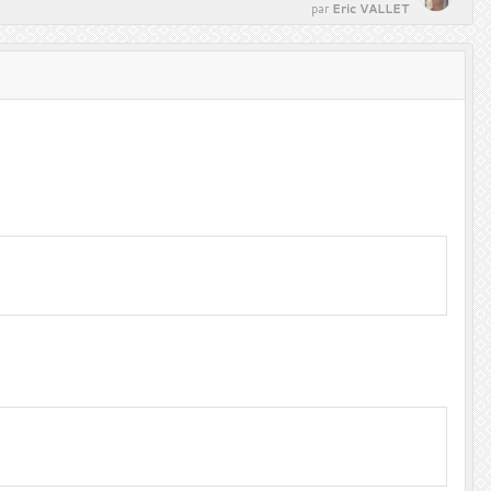
Eric VALLET
par