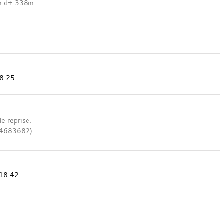
km d+ 338m
18:25
e reprise.
24683682).
 18:42