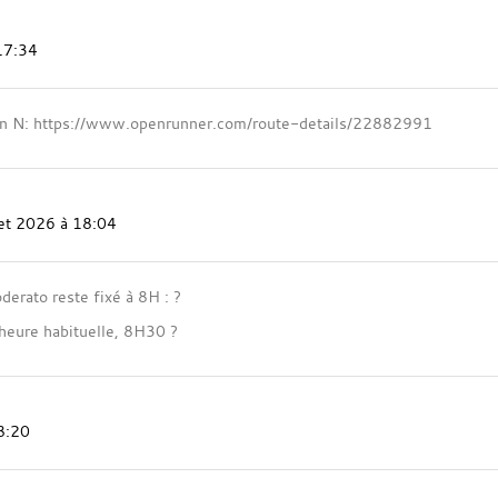
 17:34
ion N: https://www.openrunner.com/route-details/22882991
llet 2026 à 18:04
derato reste fixé à 8H : ?
 heure habituelle, 8H30 ?
18:20