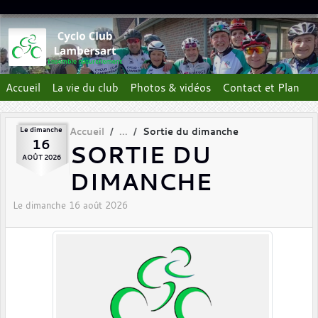
Panneau de gestion des cookies
Accueil
La vie du club
Photos & vidéos
Contact et Plan
Le
dimanche
Accueil
Sortie du dimanche
16
SORTIE DU
AOÛT
2026
DIMANCHE
Le
dimanche
16
août
2026