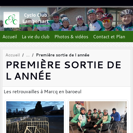
Panneau de gestion des cookies
Accueil
La vie du club
Photos & vidéos
Contact et Plan
Accueil
Première sortie de l année
PREMIÈRE SORTIE DE
L ANNÉE
Les retrouvailles à Marcq en baroeul