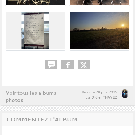
Voir tous les albums
Publié le
28 janv. 2025
Didier THAVEZ
par
photos
COMMENTEZ L'ALBUM